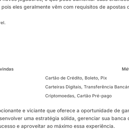
 pois eles geralmente vêm com requisitos de apostas 
el.
vindas
Mé
Cartão de Crédito, Boleto, Pix
Carteiras Digitais, Transferência Bancár
Criptomoedas, Cartão Pré-pago
ocionante e viciante que oferece a oportunidade de g
esenvolver uma estratégia sólida, gerenciar sua banca
ucesso e aproveitar ao máximo essa experiência.