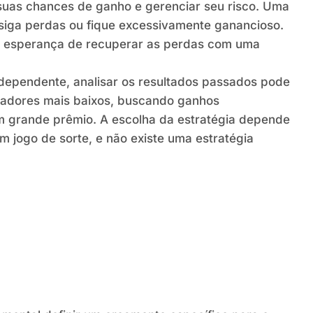
 suas chances de ganho e gerenciar seu risco. Uma
rsiga perdas ou fique excessivamente ganancioso.
 na esperança de recuperar as perdas com uma
ndependente, analisar os resultados passados pode
icadores mais baixos, buscando ganhos
um grande prêmio. A escolha da estratégia depende
um jogo de sorte, e não existe uma estratégia