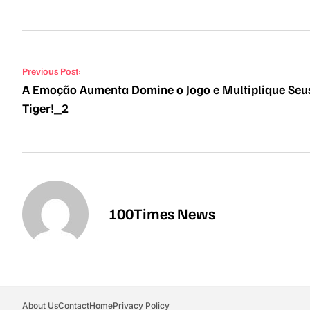
Post navigation
Previous Post:
A Emoção Aumenta Domine o Jogo e Multiplique Seu
Tiger!_2
100Times News
About Us
Contact
Home
Privacy Policy