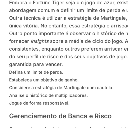
Embora o Fortune Tiger seja um jogo de azar, exi
abordagem comum é definir um limite de perda e u
Outra técnica é utilizar a estratégia de Marting
única vitória. No entanto, essa estratégia é arrisca
Outro ponto importante é observar o histórico de 
fornecer
insights
sobre a média de ciclo do jogo. 
consistentes, enquanto outros preferem arriscar 
do seu perfil de risco e dos seus objetivos de jog
garantida para vencer.
Defina um limite de perda.
Estabeleça um objetivo de ganho.
Considere a estratégia de Martingale com cautela.
Analise o histórico de multiplicadores.
Jogue de forma responsável.
Gerenciamento de Banca e Risco