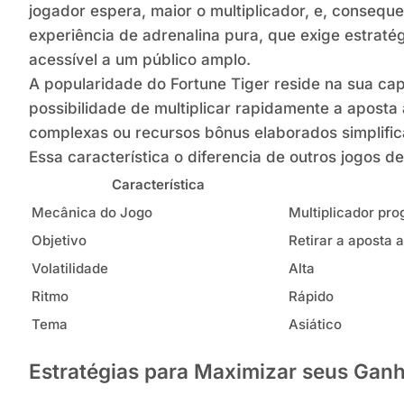
jogador espera, maior o multiplicador, e, conseq
experiência de adrenalina pura, que exige estraté
acessível a um público amplo.
A popularidade do Fortune Tiger reside na sua c
possibilidade de multiplicar rapidamente a apost
complexas ou recursos bônus elaborados simplifica
Essa característica o diferencia de outros jogos
Característica
Mecânica do Jogo
Multiplicador pr
Objetivo
Retirar a aposta 
Volatilidade
Alta
Ritmo
Rápido
Tema
Asiático
Estratégias para Maximizar seus Gan