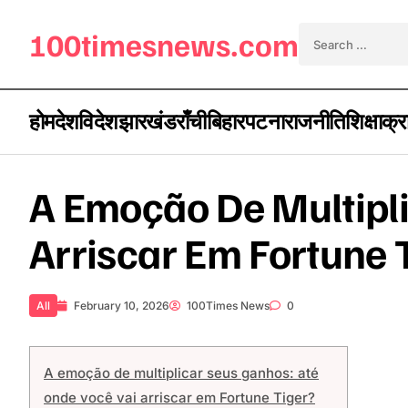
Skip to content
Search for:
100timesnews.com
होम
देश
विदेश
झारखंड
राँची
बिहार
पटना
राजनीति
शिक्षा
क्र
A Emoção De Multipl
Arriscar Em Fortune 
All
February 10, 2026
100Times News
0
A emoção de multiplicar seus ganhos: até
onde você vai arriscar em Fortune Tiger?