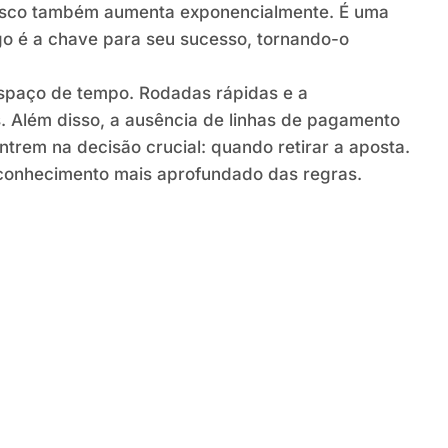
o risco também aumenta exponencialmente. É uma
ogo é a chave para seu sucesso, tornando-o
espaço de tempo. Rodadas rápidas e a
. Além disso, a ausência de linhas de pagamento
trem na decisão crucial: quando retirar a aposta.
m conhecimento mais aprofundado das regras.