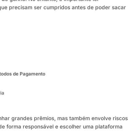
que precisam ser cumpridos antes de poder sacar
todos de Pagamento
ia
anhar grandes prêmios, mas também envolve riscos
 de forma responsável e escolher uma plataforma