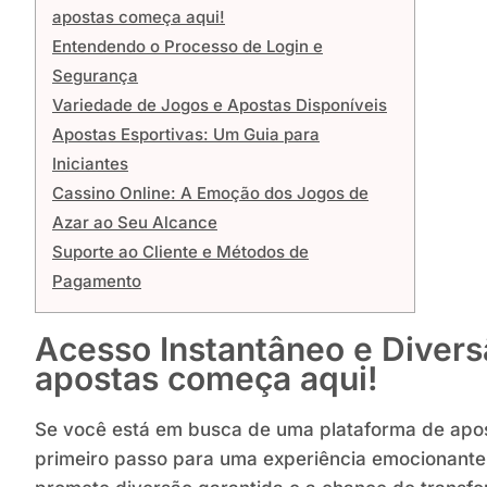
apostas começa aqui!
Entendendo o Processo de Login e
Segurança
Variedade de Jogos e Apostas Disponíveis
Apostas Esportivas: Um Guia para
Iniciantes
Cassino Online: A Emoção dos Jogos de
Azar ao Seu Alcance
Suporte ao Cliente e Métodos de
Pagamento
Acesso Instantâneo e Diversã
apostas começa aqui!
Se você está em busca de uma plataforma de apost
primeiro passo para uma experiência emocionante.