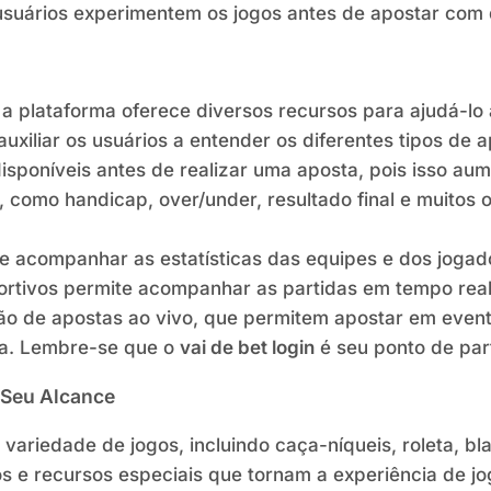
uários experimentem os jogos antes de apostar com d
 plataforma oferece diversos recursos para ajudá-lo a
auxiliar os usuários a entender os diferentes tipos de 
isponíveis antes de realizar uma aposta, pois isso au
como handicap, over/under, resultado final e muitos o
de acompanhar as estatísticas das equipes e dos jogad
ortivos permite acompanhar as partidas em tempo real
ão de apostas ao vivo, que permitem apostar em even
da. Lembre-se que o
vai de bet login
é seu ponto de par
 Seu Alcance
variedade de jogos, incluindo caça-níqueis, roleta, bl
s e recursos especiais que tornam a experiência de j