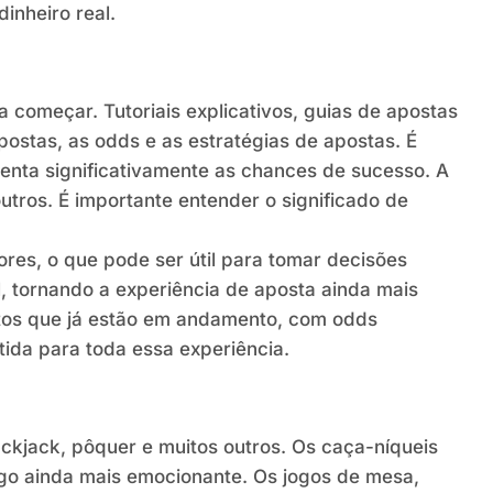
inheiro real.
 começar. Tutoriais explicativos, guias de apostas
apostas, as odds e as estratégias de apostas. É
menta significativamente as chances de sucesso. A
utros. É importante entender o significado de
ores, o que pode ser útil para tomar decisões
, tornando a experiência de aposta ainda mais
tos que já estão em andamento, com odds
tida para toda essa experiência.
ackjack, pôquer e muitos outros. Os caça-níqueis
ogo ainda mais emocionante. Os jogos de mesa,