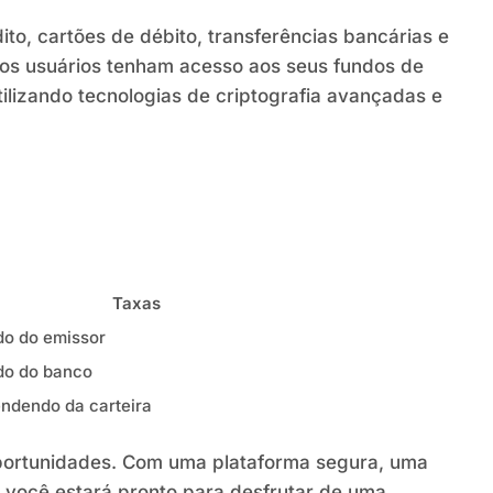
to, cartões de débito, transferências bancárias e
e os usuários tenham acesso aos seus fundos de
ilizando tecnologias de criptografia avançadas e
Taxas
do do emissor
do do banco
ndendo da carteira
portunidades. Com uma plataforma segura, uma
, você estará pronto para desfrutar de uma