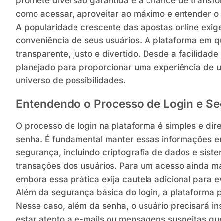
promete diversão garantida e a chance de transfo
como acessar, aproveitar ao máximo e entender o 
A popularidade crescente das apostas online exi
conveniência de seus usuários. A plataforma em 
transparente, justo e divertido. Desde a facilid
planejado para proporcionar uma experiência de u
universo de possibilidades.
Entendendo o Processo de Login e S
O processo de login na plataforma é simples e dir
senha. É fundamental manter essas informações e
segurança, incluindo criptografia de dados e sis
transações dos usuários. Para um acesso ainda ma
embora essa prática exija cautela adicional para e
Além da segurança básica do login, a plataforma 
Nesse caso, além da senha, o usuário precisará ins
estar atento a e-mails ou mensagens suspeitas que