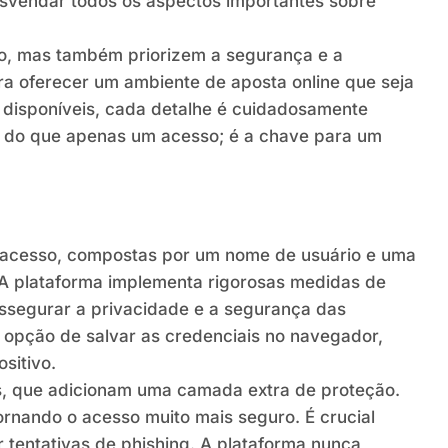
esvendar todos os aspectos importantes sobre
to, mas também priorizem a segurança e a
a oferecer um ambiente de aposta online que seja
o disponíveis, cada detalhe é cuidadosamente
s do que apenas um acesso; é a chave para um
 de acesso, compostas por um nome de usuário e uma
 A plataforma implementa rigorosas medidas de
assegurar a privacidade e a segurança das
 opção de salvar as credenciais no navegador,
sitivo.
es, que adicionam uma camada extra de proteção.
tornando o acesso muito mais seguro. É crucial
 tentativas de phishing. A plataforma nunca