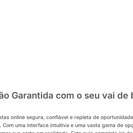
o Garantida com o seu vai de b
as online segura, confiável e repleta de oportunidad
 Com uma interface intuitiva e uma vasta gama de opç