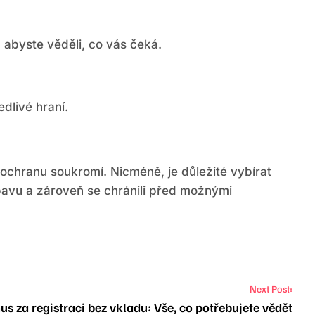
 abyste věděli, co vás čeká.
dlivé hraní.
 ochranu soukromí. Nicméně, je důležité vybírat
zábavu a zároveň se chránili před možnými
Next Post:
s za registraci bez vkladu: Vše, co potřebujete vědět