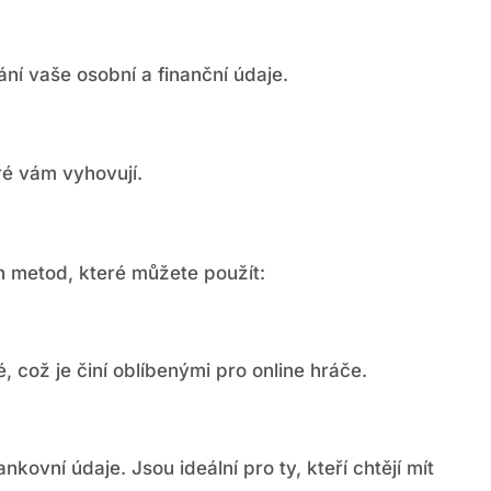
ní vaše osobní a finanční údaje.
ré vám vyhovují.
h metod, které můžete použít:
, což je činí oblíbenými pro online hráče.
vní údaje. Jsou ideální pro ty, kteří chtějí mít