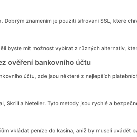
á. Dobrým znamením je použití šifrování SSL, které chrá
ěli byste mít možnost vybírat z různých alternativ, kte
bez ověření bankovního účtu
kovního účtu, zde jsou některé z nejlepších platebníc
 Skrill a Neteller. Tyto metody jsou rychlé a bezpečné
 vkládat peníze do kasina, aniž by museli uvádět banko