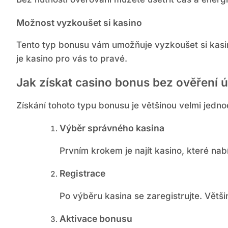
Možnost vyzkoušet si kasino
Tento typ bonusu vám umožňuje vyzkoušet si kasino 
je kasino pro vás to pravé.
Jak získat casino bonus bez ověření 
Získání tohoto typu bonusu je většinou velmi jedno
Výběr správného kasina
Prvním krokem je najít kasino, které nab
Registrace
Po výběru kasina se zaregistrujte. Větš
Aktivace bonusu