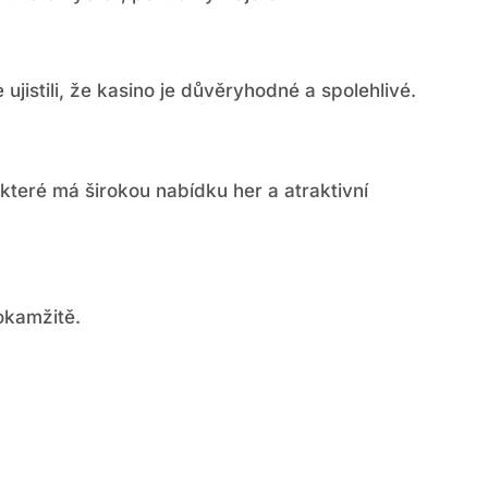
ujistili, že kasino je důvěryhodné a spolehlivé.
 které má širokou nabídku her a atraktivní
okamžitě.