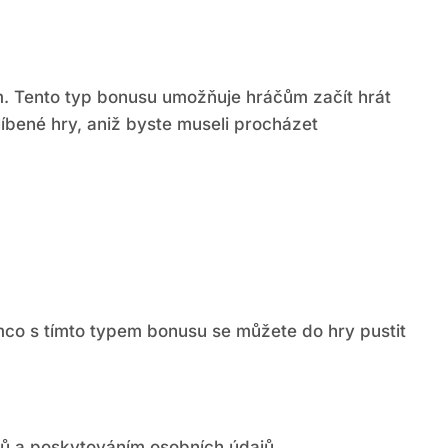
ům. Tento typ bonusu umožňuje hráčům začít hrát
líbené hry, aniž byste museli procházet
ímco s tímto typem bonusu se můžete do hry pustit
ářů a poskytováním osobních údajů.