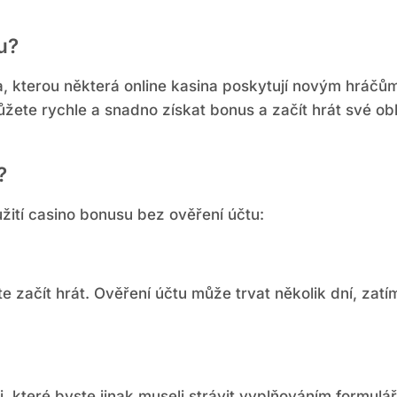
u?
a, kterou některá online kasina poskytují novým hráč
ůžete rychle a snadno získat bonus a začít hrát své ob
?
užití casino bonusu bez ověření účtu:
e začít hrát. Ověření účtu může trvat několik dní, zat
i, které byste jinak museli strávit vyplňováním formul