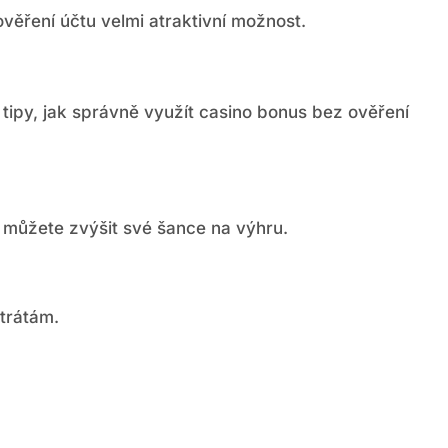
ěření účtu velmi atraktivní možnost.
 tipy, jak správně využít casino bonus bez ověření
 můžete zvýšit své šance na výhru.
ztrátám.