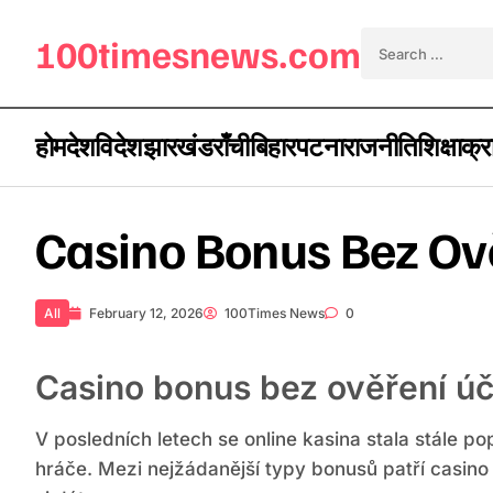
Skip to content
Search for:
100timesnews.com
होम
देश
विदेश
झारखंड
राँची
बिहार
पटना
राजनीति
शिक्षा
क्र
Casino Bonus Bez Ově
All
February 12, 2026
100Times News
0
Casino bonus bez ověření úč
V posledních letech se online kasina stala stále po
hráče. Mezi nejžádanější typy bonusů patří casino