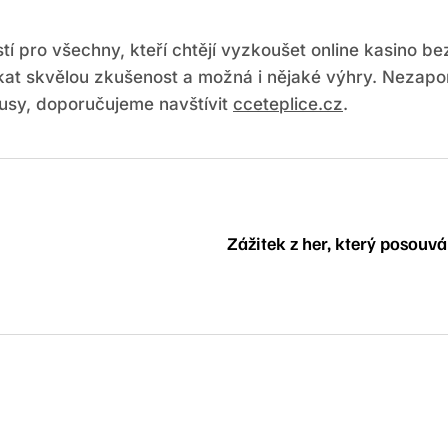
stí pro všechny, kteří chtějí vyzkoušet online kasino 
at skvělou zkušenost a možná i nějaké výhry. Nezapo
nusy, doporučujeme navštívit
cceteplice.cz
.
Zážitek z her, který posouv