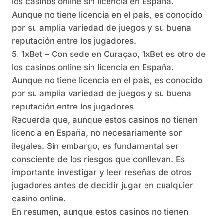
los casinos online sin licencia en España.
Aunque no tiene licencia en el país, es conocido
por su amplia variedad de juegos y su buena
reputación entre los jugadores.
5. 1xBet – Con sede en Curaçao, 1xBet es otro de
los casinos online sin licencia en España.
Aunque no tiene licencia en el país, es conocido
por su amplia variedad de juegos y su buena
reputación entre los jugadores.
Recuerda que, aunque estos casinos no tienen
licencia en España, no necesariamente son
ilegales. Sin embargo, es fundamental ser
consciente de los riesgos que conllevan. Es
importante investigar y leer reseñas de otros
jugadores antes de decidir jugar en cualquier
casino online.
En resumen, aunque estos casinos no tienen