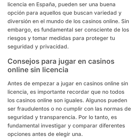
licencia en España, pueden ser una buena
opción para aquellos que buscan variedad y
diversión en el mundo de los casinos online. Sin
embargo, es fundamental ser consciente de los
riesgos y tomar medidas para proteger tu
seguridad y privacidad.
Consejos para jugar en casinos
online sin licencia
Antes de empezar a jugar en casinos online sin
licencia, es importante recordar que no todos
los casinos online son iguales. Algunos pueden
ser fraudulentos o no cumplir con las normas de
seguridad y transparencia. Por lo tanto, es
fundamental investigar y comparar diferentes
opciones antes de elegir una.