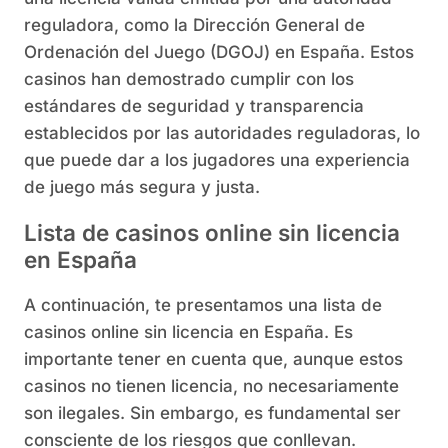
reguladora, como la Dirección General de
Ordenación del Juego (DGOJ) en España. Estos
casinos han demostrado cumplir con los
estándares de seguridad y transparencia
establecidos por las autoridades reguladoras, lo
que puede dar a los jugadores una experiencia
de juego más segura y justa.
Lista de casinos online sin licencia
en España
A continuación, te presentamos una lista de
casinos online sin licencia en España. Es
importante tener en cuenta que, aunque estos
casinos no tienen licencia, no necesariamente
son ilegales. Sin embargo, es fundamental ser
consciente de los riesgos que conllevan.