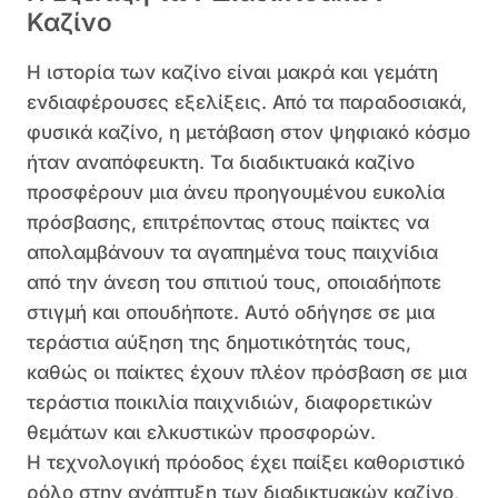
Καζίνο
Η ιστορία των καζίνο είναι μακρά και γεμάτη
ενδιαφέρουσες εξελίξεις. Από τα παραδοσιακά,
φυσικά καζίνο, η μετάβαση στον ψηφιακό κόσμο
ήταν αναπόφευκτη. Τα διαδικτυακά καζίνο
προσφέρουν μια άνευ προηγουμένου ευκολία
πρόσβασης, επιτρέποντας στους παίκτες να
απολαμβάνουν τα αγαπημένα τους παιχνίδια
από την άνεση του σπιτιού τους, οποιαδήποτε
στιγμή και οπουδήποτε. Αυτό οδήγησε σε μια
τεράστια αύξηση της δημοτικότητάς τους,
καθώς οι παίκτες έχουν πλέον πρόσβαση σε μια
τεράστια ποικιλία παιχνιδιών, διαφορετικών
θεμάτων και ελκυστικών προσφορών.
Η τεχνολογική πρόοδος έχει παίξει καθοριστικό
ρόλο στην ανάπτυξη των διαδικτυακών καζίνο,