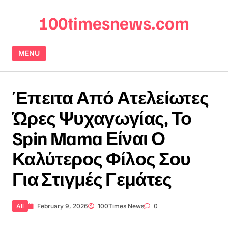
Skip to content
100timesnews.com
MENU
Έπειτα Από Ατελείωτες
Ώρες Ψυχαγωγίας, Το
Spin Mama Είναι Ο
Καλύτερος Φίλος Σου
Για Στιγμές Γεμάτες
All
February 9, 2026
100Times News
0