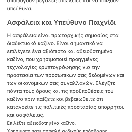
αποφύγουν μεγάλες απώλειες και να παίξουν
υπεύθυνα.
Ασφάλεια και Υπεύθυνο Παιχνίδι
Η ασφάλεια είναι πρωταρχικής σημασίας στα
διαδικτυακά καζίνο. Είναι σημαντικό να
επιλέγετε ένα αξιόπιστο και αδειοδοτημένο
καζίνο, που χρησιμοποιεί προηγμένες
τεχνολογίες κρυπτογράφησης για την
προστασία των προσωπικών σας δεδομένων και
των οικονομικών σας συναλλαγών. Ελέγξτε
πάντα τους όρους και τις προϋποθέσεις του
καζίνο πριν παίξετε και βεβαιωθείτε ότι
κατανοείτε τις πολιτικές προστασίας απορρήτου
και ασφάλειας.
Επιλέξτε αδειοδοτημένα καζίνο.
Χρησιμοποιήστε ασφαλή κωδικούς πρόσβασης.