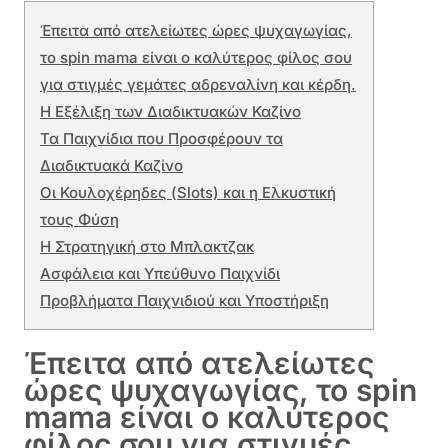
Έπειτα από ατελείωτες ώρες ψυχαγωγίας,
το spin mama είναι ο καλύτερος φίλος σου
για στιγμές γεμάτες αδρεναλίνη και κέρδη.
Η Εξέλιξη των Διαδικτυακών Καζίνο
Τα Παιχνίδια που Προσφέρουν τα
Διαδικτυακά Καζίνο
Οι Κουλοχέρηδες (Slots) και η Ελκυστική
τους Φύση
Η Στρατηγική στο Μπλακτζακ
Ασφάλεια και Υπεύθυνο Παιχνίδι
Προβλήματα Παιχνιδιού και Υποστήριξη
Έπειτα από ατελείωτες
ώρες ψυχαγωγίας, το spin
mama είναι ο καλύτερος
φίλος σου για στιγμές