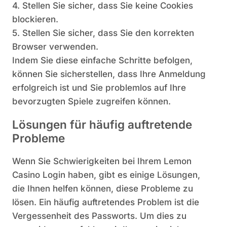
4. Stellen Sie sicher, dass Sie keine Cookies
blockieren.
5. Stellen Sie sicher, dass Sie den korrekten
Browser verwenden.
Indem Sie diese einfache Schritte befolgen,
können Sie sicherstellen, dass Ihre Anmeldung
erfolgreich ist und Sie problemlos auf Ihre
bevorzugten Spiele zugreifen können.
Lösungen für häufig auftretende
Probleme
Wenn Sie Schwierigkeiten bei Ihrem Lemon
Casino Login haben, gibt es einige Lösungen,
die Ihnen helfen können, diese Probleme zu
lösen. Ein häufig auftretendes Problem ist die
Vergessenheit des Passworts. Um dies zu