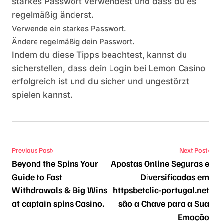
starkes Passwort verwendest und dass du es
regelmäßig änderst.
Verwende ein starkes Passwort.
Ändere regelmäßig dein Passwort.
Indem du diese Tipps beachtest, kannst du
sicherstellen, dass dein Login bei Lemon Casino
erfolgreich ist und du sicher und ungestörzt
spielen kannst.
Post navigation
Previous Post:
Next Post:
Beyond the Spins Your
Apostas Online Seguras e
Guide to Fast
Diversificadas em
Withdrawals & Big Wins
httpsbetclic-portugal.net
at captain spins Casino.
são a Chave para a Sua
Emoção