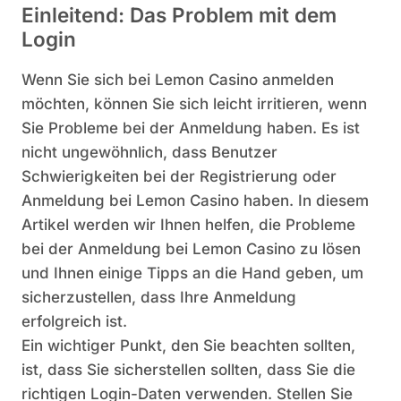
Einleitend: Das Problem mit dem
Login
Wenn Sie sich bei Lemon Casino anmelden
möchten, können Sie sich leicht irritieren, wenn
Sie Probleme bei der Anmeldung haben. Es ist
nicht ungewöhnlich, dass Benutzer
Schwierigkeiten bei der Registrierung oder
Anmeldung bei Lemon Casino haben. In diesem
Artikel werden wir Ihnen helfen, die Probleme
bei der Anmeldung bei Lemon Casino zu lösen
und Ihnen einige Tipps an die Hand geben, um
sicherzustellen, dass Ihre Anmeldung
erfolgreich ist.
Ein wichtiger Punkt, den Sie beachten sollten,
ist, dass Sie sicherstellen sollten, dass Sie die
richtigen Login-Daten verwenden. Stellen Sie