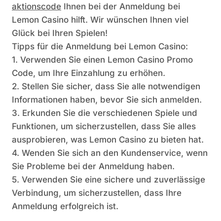
aktionscode
Ihnen bei der Anmeldung bei
Lemon Casino hilft. Wir wünschen Ihnen viel
Glück bei Ihren Spielen!
Tipps für die Anmeldung bei Lemon Casino:
1. Verwenden Sie einen Lemon Casino Promo
Code, um Ihre Einzahlung zu erhöhen.
2. Stellen Sie sicher, dass Sie alle notwendigen
Informationen haben, bevor Sie sich anmelden.
3. Erkunden Sie die verschiedenen Spiele und
Funktionen, um sicherzustellen, dass Sie alles
ausprobieren, was Lemon Casino zu bieten hat.
4. Wenden Sie sich an den Kundenservice, wenn
Sie Probleme bei der Anmeldung haben.
5. Verwenden Sie eine sichere und zuverlässige
Verbindung, um sicherzustellen, dass Ihre
Anmeldung erfolgreich ist.