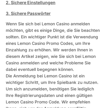
2. Sichere Einstellungen
3. Sichere Passwörter
Wenn Sie sich bei Lemon Casino anmelden
möchten, gibt es einige Dinge, die Sie beachten
sollten. Ein wichtiger Punkt ist die Verwendung
eines Lemon Casino Promo Codes, um Ihre
Einzahlung zu erhöhen. Wir werden Ihnen in
diesem Artikel zeigen, wie Sie sich bei Lemon
Casino anmelden und welche Probleme Sie
dabei eventuell begegnen können.
Die Anmeldung bei Lemon Casino ist ein
wichtiger Schritt, um Ihre Spielbank zu nutzen.
Um sich anzumelden, benötigen Sie lediglich
Ihre Registrierungsdaten und einen gültigen
Lemon Casino Promo Code. Wir empfehlen